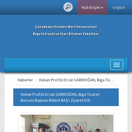
Hızlı Erişim
English
Çanakkale Onsekiz Mart Üniversitesi
Biga İktisadi ve İdari Bilimler Fakültesi
Toggle
navigati
Haberler
>
Dekan Prof.Dr.Ercan SARIDOĞAN, Biga Ticaret Borsası Başkanı Bülent BAŞ’ı Ziyaret Etti
Dekan Prof.Dr.Ercan SARIDOĞAN, Biga Ticaret
Borsası Başkanı Bülent BAŞ’ı Ziyaret Etti